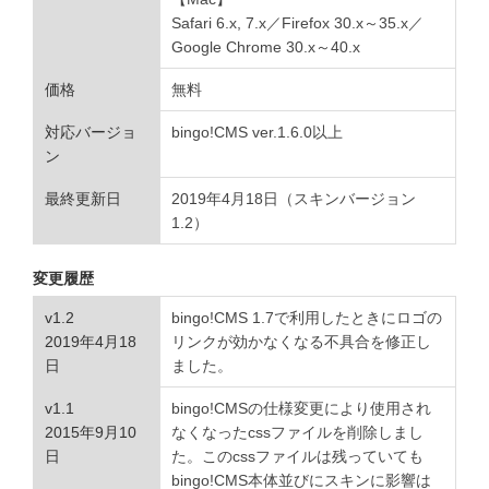
Safari 6.x, 7.x／Firefox 30.x
～
35.x／
Google Chrome 30.x
～
40.x
価格
無料
対応バージョ
bingo!CMS ver.1.6.0以上
ン
最終更新日
2019年4月18日（スキンバージョン
1.2）
変更履歴
v1.2
bingo!CMS 1.7で利用したときにロゴの
2019年4月18
リンクが効かなくなる不具合を修正し
日
ました。
v1.1
bingo!CMSの仕様変更により使用され
2015年9月10
なくなったcssファイルを削除しまし
日
た。このcssファイルは残っていても
bingo!CMS本体並びにスキンに影響は