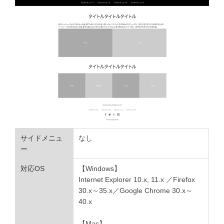
サイドメニュ
なし
ー
対応OS
【Windows】
Internet Explorer 10.x, 11.x ／Firefox
30.x
～
35.x／Google Chrome 30.x
～
40.x
【Mac】