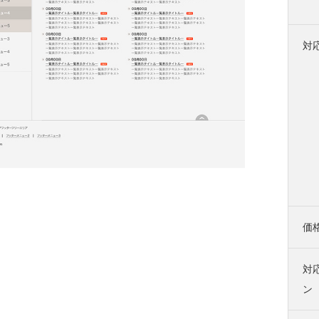
対
価
対
ン