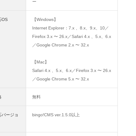
ー
応OS
【Windows】
Internet Explorer：7.x 、8.x、9.x、10／
Firefox 3.x 〜 26.x／Safari 4.x 、5.x、6.x
／Google Chrome 2.x 〜 32.x
【Mac】
Safari 4.x 、5.x、6.x／Firefox 3.x 〜 26.x
／Google Chrome 5.x 〜 32.x
格
無料
応バージョ
bingo!CMS ver.1.5.0以上