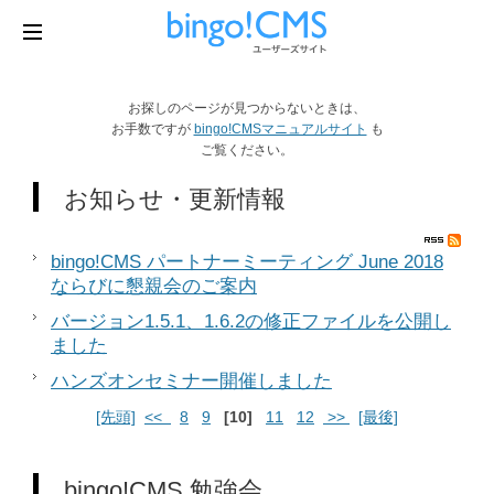
お探しのページが見つからないときは、
お手数ですが
bingo!CMSマニュアルサイト
も
ご覧ください。
お知らせ・更新情報
bingo!CMS パートナーミーティング June 2018
ならびに懇親会のご案内
バージョン1.5.1、1.6.2の修正ファイルを公開し
ました
ハンズオンセミナー開催しました
[先頭]
<<
8
9
[10]
11
12
>>
[最後]
bingo!CMS 勉強会