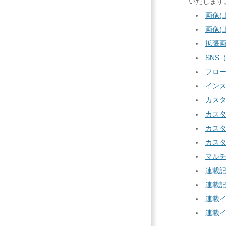
いたします
画像(上
画像(上
拡張画像
SNS（
フロー
インスタ
カスタム
カスタム
カスタム
カスタム
マルチ連
連載記事
連載記事
連載イベ
連載イ