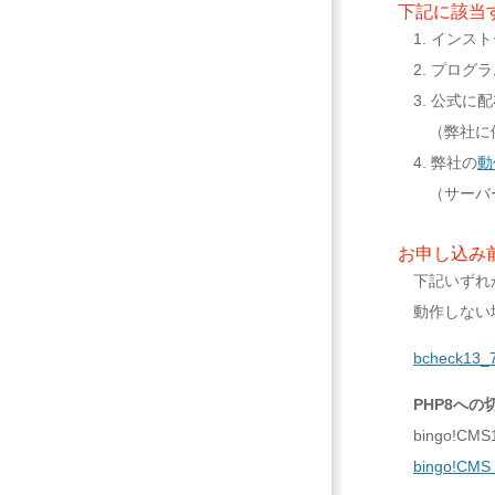
下記に該当
インスト
プログラ
公式に配
（弊社に
弊社の
動
（サーバ
お申し込み
下記いずれか
動作しない場
bcheck13
PHP8へ
bingo!
bingo!