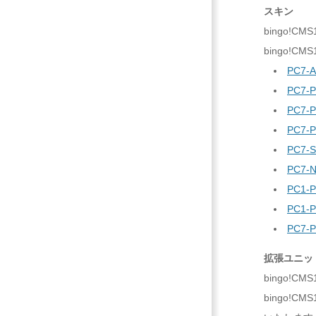
スキン
bingo!C
bingo!C
PC7-A
PC7-P
PC7-P
PC7-P
PC7-S
PC7-N
PC1-P
PC1-P
PC7-P
拡張ユニッ
bingo!
bingo!