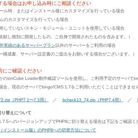
する場合はお申し込み時にご相談ください
ール時、またはインストール後にカスタマイズを行っている場合
ムのカスタマイズを行っている場合
布していないスキン・モジュール・ユニットを使用している場合
依頼し個別に開発したもの、ご自身で開発されたものを含みます。）
作実績のあるサーバープラン
以外のサーバーをご利用の場合
ー構成書、サーバー設定書のご提出をお願いする場合がございます。）
前にご確認ください
のionCube Loader動作確認ツールを使用し、ご利用予定のサーバでio
合、現在のサーバでbingo!CMS 1.7をご利用いただくことはできませ
_72.zip（PHP7.1〜7.3用）
／
bcheck13_74.zip（PHP7.4用）
／
の切り替えについて
CMS1.7.5へのバージョンアップでPHP8に切り替える場合は下記をご確認
CMS（インストール版）のPHP8への切替方法について